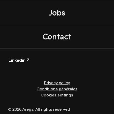
Jobs
Contact
Linkedin ↗
Privacy policy
Conditions générales
Cookies settings
© 2026 Arega. All rights reserved